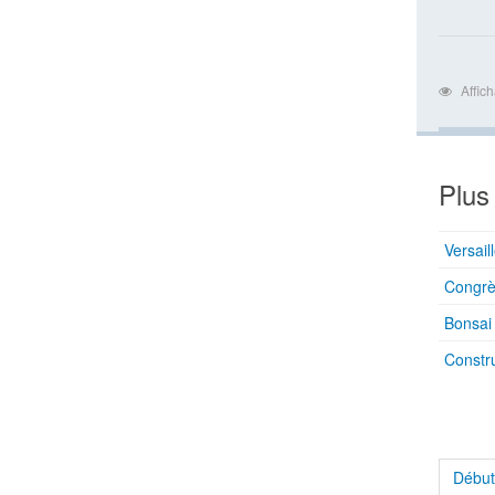
Affic
Plus 
Versail
Congrè
Bonsai 
Constru
Début