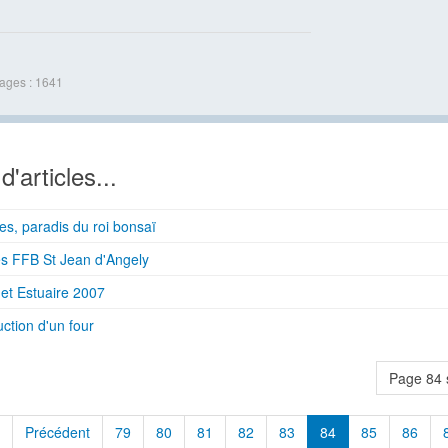
hages : 1641
d'articles...
les, paradis du roi bonsaï
s FFB St Jean d'Angely
et Estuaire 2007
ction d'un four
Page 84 
Précédent
79
80
81
82
83
84
85
86