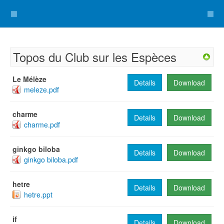
Topos du Club sur les Espèces
Le Mélèze
Details
Download
meleze.pdf
charme
Details
Download
charme.pdf
ginkgo biloba
Details
Download
ginkgo biloba.pdf
hetre
Details
Download
hetre.ppt
if
Details
Download