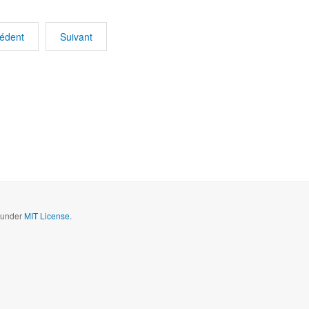
édent
Suivant
d under
MIT License.