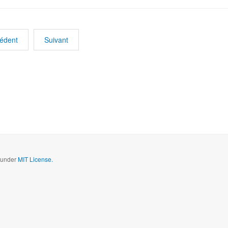
édent
Suivant
d under
MIT License.