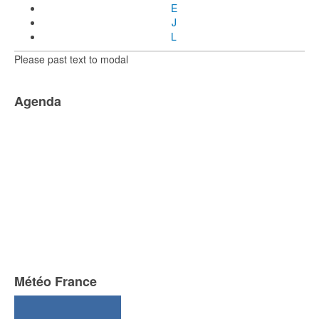
E
J
L
Please past text to modal
Agenda
Météo France