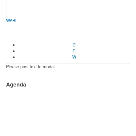
WABI
D
R
W
Please past text to modal
Agenda